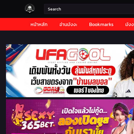
หน้าหลัก
อ่านมังงะ
Bookmarks
มังง