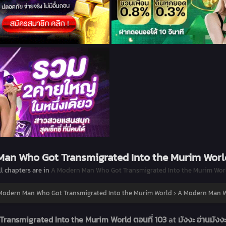
an Who Got Transmigrated Into the Murim World
ll chapters are in
A Modern Man Who Got Transmigrated Into the Murim Wor
Modern Man Who Got Transmigrated Into the Murim World
›
A Modern Man Wh
ransmigrated Into the Murim World ตอนที่ 103
at
มังงะ อ่านมัง