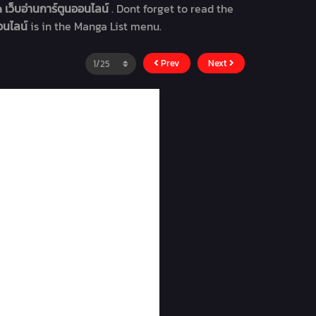
 เว็บอ่านการ์ตูนออนไลน์
. Dont forget to read the
ออนไลน์
is in the Manga List menu.
Prev
Next