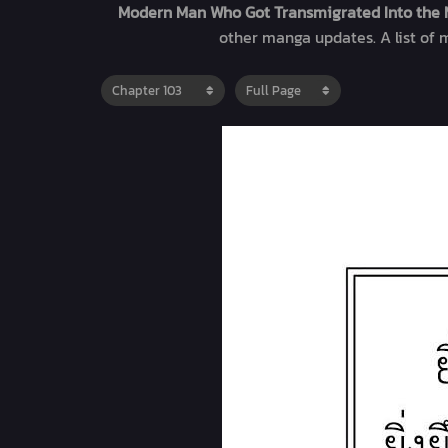
Modern Man Who Got Transmigrated Into the
other manga updates. A list of