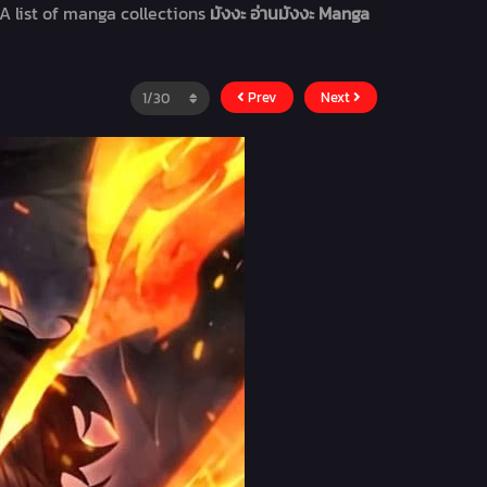
A list of manga collections
มังงะ อ่านมังงะ Manga
Prev
Next