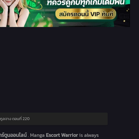
ะกูลจาง ตอนที่ 220
าร์ตูนออนไลน์
. Manga
Escort Warrior
is always