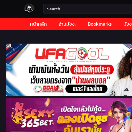
หน้าหลัก
อ่านมังงะ
Bookmarks
มังง