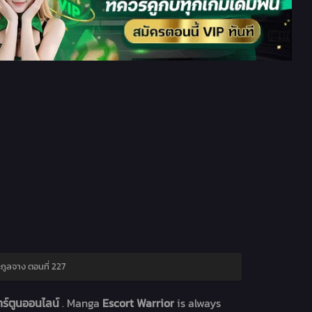
ะกูลจาง ตอนที่ 227
าร์ตูนออนไลน์
. Manga
Escort Warrior
is always