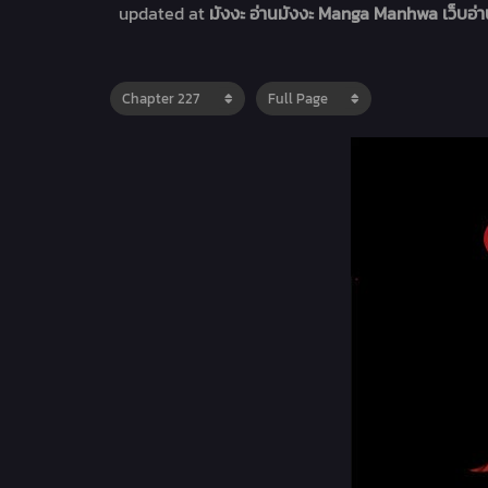
updated at
มังงะ อ่านมังงะ Manga Manhwa เว็บอ่