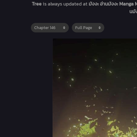
Tree
is always updated at
มังงะ อ่านมังงะ Manga 
นมั