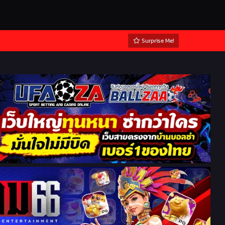
Surprise Me!