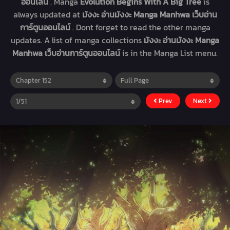
ออนไลน์
. Manga
Evolution Begins With A Big Tree
is
always updated at
มังงะ อ่านมังงะ Manga Manhwa เว็บอ่าน
การ์ตูนออนไลน์
. Dont forget to read the other manga
updates. A list of manga collections
มังงะ อ่านมังงะ Manga
Manhwa เว็บอ่านการ์ตูนออนไลน์
is in the Manga List menu.
Prev
Next