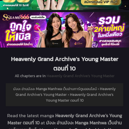
Heavenly Grand Archive’s Young Master
ตอนที่ 10
All chapters are in
Heavenly Grand Archive’s Young Master
มังงะ อ่านมังงะ Manga Manhwa เว็บอ่านการ์ตูนออนไลน์
›
Heavenly
Grand Archive’s Young Master
›
Heavenly Grand Archive’s
Young Master ตอนที่ 10
Read the latest manga
Heavenly Grand Archive’s Young
Master ตอนที่ 10
at
มังงะ อ่านมังงะ Manga Manhwa เว็บอ่าน