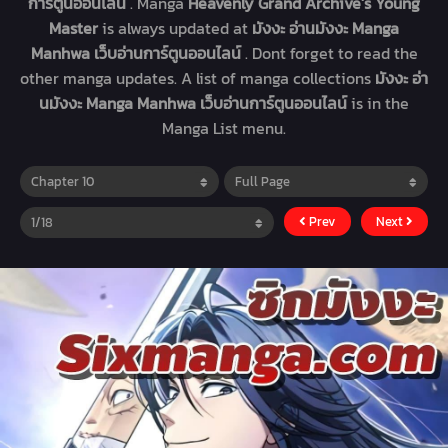
การ์ตูนออนไลน์
. Manga
Heavenly Grand Archive’s Young
Master
is always updated at
มังงะ อ่านมังงะ Manga
Manhwa เว็บอ่านการ์ตูนออนไลน์
. Dont forget to read the
other manga updates. A list of manga collections
มังงะ อ่า
นมังงะ Manga Manhwa เว็บอ่านการ์ตูนออนไลน์
is in the
Manga List menu.
Prev
Next