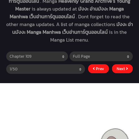
การ์ตูนออนไลน์
. Manga
Heavenly Grand Archive’s Young
Master
is always updated at
มังงะ อ่านมังงะ Manga
Manhwa เว็บอ่านการ์ตูนออนไลน์
. Dont forget to read the
other manga updates. A list of manga collections
มังงะ อ่า
นมังงะ Manga Manhwa เว็บอ่านการ์ตูนออนไลน์
is in the
Manga List menu.
Prev
Next