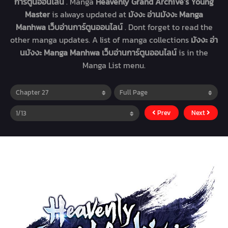
การ์ตูนออนไลน์
. Manga
Heavenly Grand Archive’s Young
Master
is always updated at
มังงะ อ่านมังงะ Manga
Manhwa เว็บอ่านการ์ตูนออนไลน์
. Dont forget to read the
other manga updates. A list of manga collections
มังงะ อ่า
นมังงะ Manga Manhwa เว็บอ่านการ์ตูนออนไลน์
is in the
Manga List menu.
Prev
Next