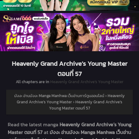
Heavenly Grand Archive’s Young Master
ตอนที่ 57
All chapters are in
Heavenly Grand Archive’s Young Master
มังงะ อ่านมังงะ Manga Manhwa เว็บอ่านการ์ตูนออนไลน์
›
Heavenly
Grand Archive’s Young Master
›
Heavenly Grand Archive’s
Young Master ตอนที่ 57
Read the latest manga
Heavenly Grand Archive’s Young
Master ตอนที่ 57
at
มังงะ อ่านมังงะ Manga Manhwa เว็บอ่าน