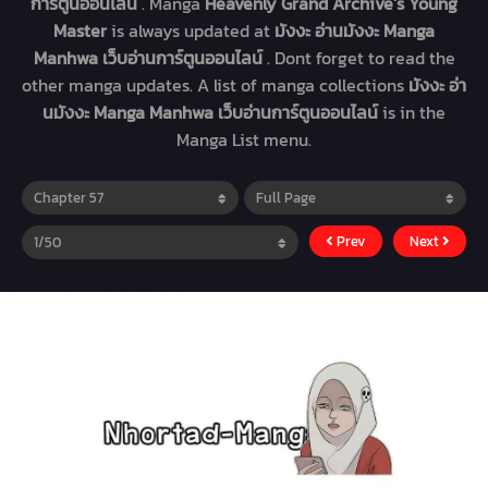
การ์ตูนออนไลน์
. Manga
Heavenly Grand Archive’s Young
Master
is always updated at
มังงะ อ่านมังงะ Manga
Manhwa เว็บอ่านการ์ตูนออนไลน์
. Dont forget to read the
other manga updates. A list of manga collections
มังงะ อ่า
นมังงะ Manga Manhwa เว็บอ่านการ์ตูนออนไลน์
is in the
Manga List menu.
Prev
Next