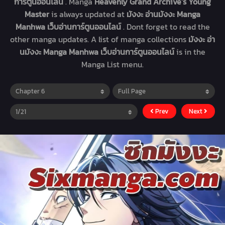
การ์ตูนออนไลน์
. Manga
Heavenly Grand Archive’s Young
Master
is always updated at
มังงะ อ่านมังงะ Manga
Manhwa เว็บอ่านการ์ตูนออนไลน์
. Dont forget to read the
other manga updates. A list of manga collections
มังงะ อ่า
นมังงะ Manga Manhwa เว็บอ่านการ์ตูนออนไลน์
is in the
Manga List menu.
Prev
Next