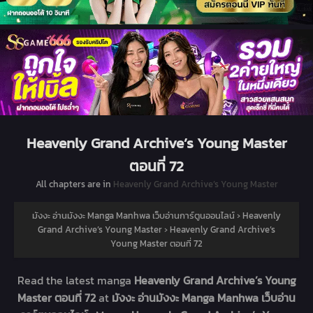
Heavenly Grand Archive’s Young Master
ตอนที่ 72
All chapters are in
Heavenly Grand Archive’s Young Master
มังงะ อ่านมังงะ Manga Manhwa เว็บอ่านการ์ตูนออนไลน์
›
Heavenly
Grand Archive’s Young Master
›
Heavenly Grand Archive’s
Young Master ตอนที่ 72
Read the latest manga
Heavenly Grand Archive’s Young
Master ตอนที่ 72
at
มังงะ อ่านมังงะ Manga Manhwa เว็บอ่าน