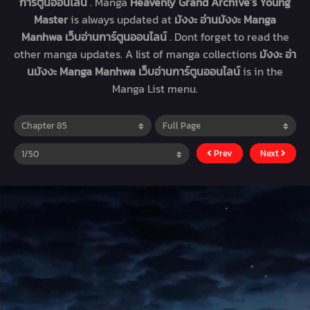
การ์ตูนออนไลน์
. Manga
Heavenly Grand Archive’s Young
Master
is always updated at
มังงะ อ่านมังงะ Manga
Manhwa เว็บอ่านการ์ตูนออนไลน์
. Dont forget to read the
other manga updates. A list of manga collections
มังงะ อ่า
นมังงะ Manga Manhwa เว็บอ่านการ์ตูนออนไลน์
is in the
Manga List menu.
Prev
Next