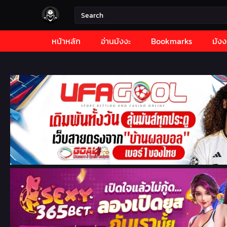
หน้าหลัก
อ่านมังงะ
Bookmarks
มังง