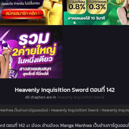
Heavenly Inquisition Sword ตอนที่ 142
All chapters are in
Heavenly Inquisition Sword
 Manhwa เว็บอ่านการ์ตูนออนไลน์
›
Heavenly Inquisition Sword
›
Heavenly Inquisi
rd ตอนที่ 142
at
มังงะ อ่านมังงะ Manga Manhwa เว็บอ่านการ์ตูนออน