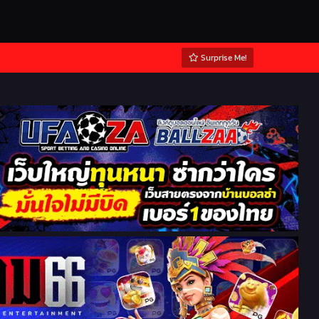
Surprise Me!