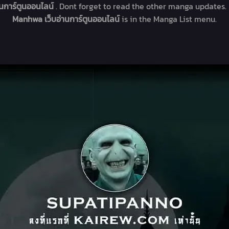
านการ์ตูนออนไลน์
. Dont forget to read the other manga updates. 
Manhwa เว็บอ่านการ์ตูนออนไลน์
is in the Manga List menu.