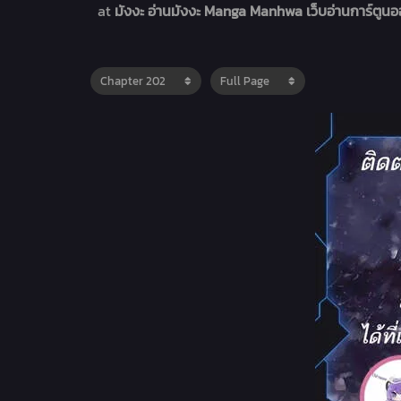
at
มังงะ อ่านมังงะ Manga Manhwa เว็บอ่านการ์ตูน