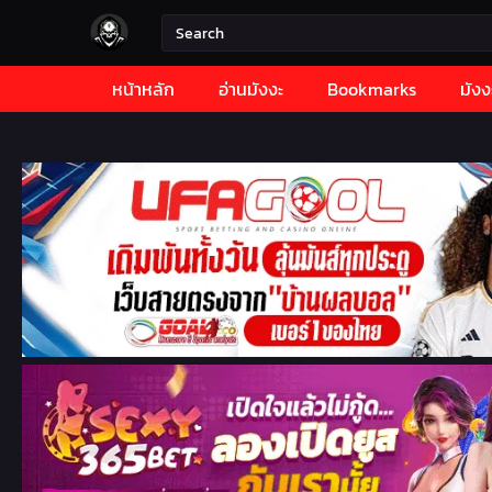
หน้าหลัก
อ่านมังงะ
Bookmarks
มังง