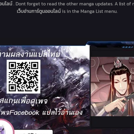
ออนไลน์
. Dont forget to read the other manga updates. A list of
เว็บอ่านการ์ตูนออนไลน์
is in the Manga List menu.