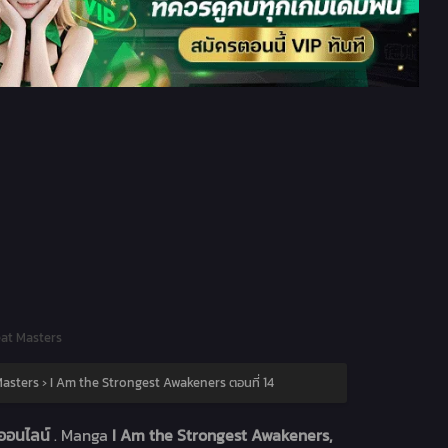
eat Masters
Masters
›
I Am the Strongest Awakeners ตอนที่ 14
นออนไลน์
. Manga
I Am the Strongest Awakeners,