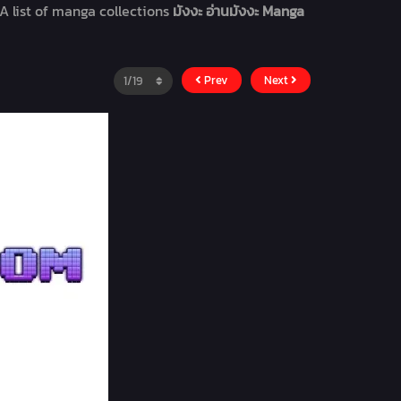
A list of manga collections
มังงะ อ่านมังงะ Manga
Prev
Next