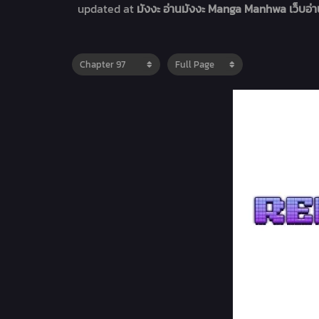
updated at
มังงะ อ่านมังงะ Manga Manhwa เว็บอ่