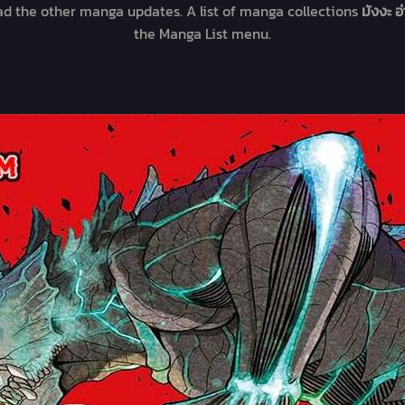
ead the other manga updates. A list of manga collections
มังงะ 
the Manga List menu.