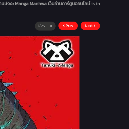
อ่านมังงะ Manga Manhwa เว็บอ่านการ์ตูนออนไลน์
is in
Prev
Next