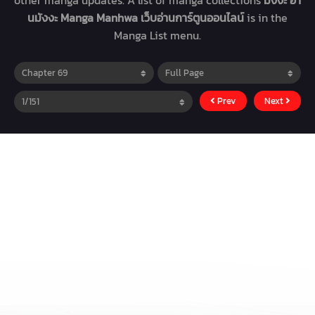
other manga updates. A list of manga collections
มังงะ อ่า
นมังงะ Manga Manhwa เว็บอ่านการ์ตูนออนไลน์
is in the
Manga List menu.
Prev
Next