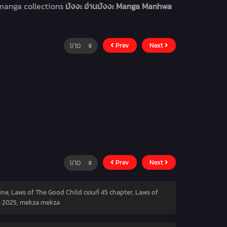
 manga collections
มังงะ อ่านมังงะ Manga Manhwa
Prev
Next
Prev
Next
ine, Laws of The Good Child ตอนที่ 45 chapter, Laws of
e 2025
,
mekza mekza