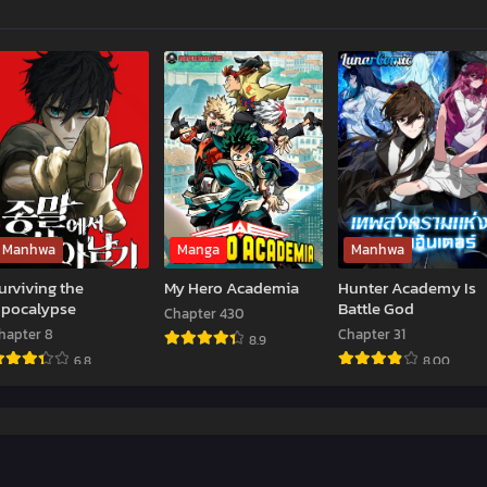
Manhwa
Manga
Manhwa
urviving the
My Hero Academia
Hunter Academy Is
pocalypse
Battle God
Chapter 430
hapter 8
Chapter 31
8.9
6.8
8.00
My
urviving
Hunter
Hero
he
Academy
Academia
pocalypse
Is