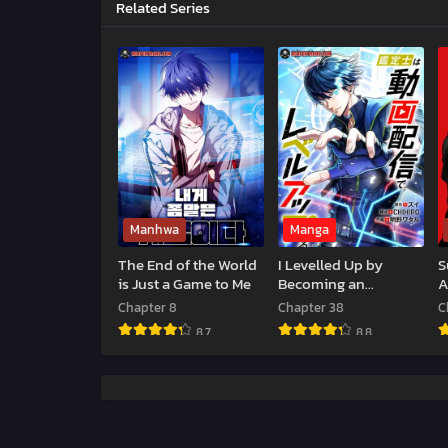
Related Series
Manhwa
Manga
The End of the World
I Levelled Up by
S
is Just a Game to Me
Becoming an
A
Influencer
Chapter 8
Chapter 38
C
8.7
8.8
The
I
S
End
Levelled
t
of
Up
A