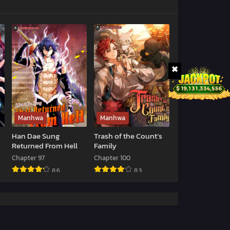
Manhwa
Manhwa
Han Dae Sung
Trash of the Count’s
Returned From Hell
Family
Chapter 97
Chapter 100
8.6
8.3
Han
Trash
Dae
of
Sung
the