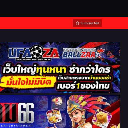
Surprise Me!