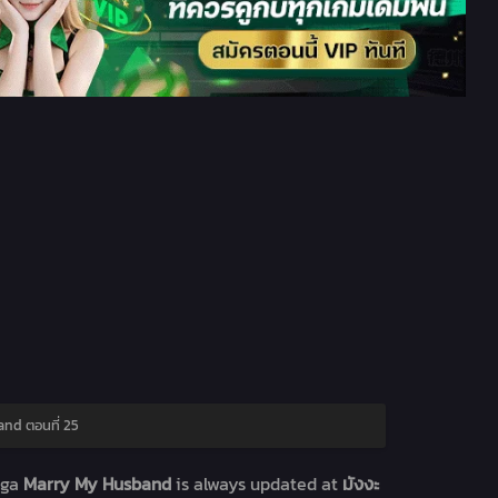
nd ตอนที่ 25
nga
Marry My Husband
is always updated at
มังงะ