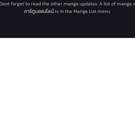
 Dont forget to read the other manga updates. A list of manga 
การ์ตูนออนไลน์
is in the Manga List menu.