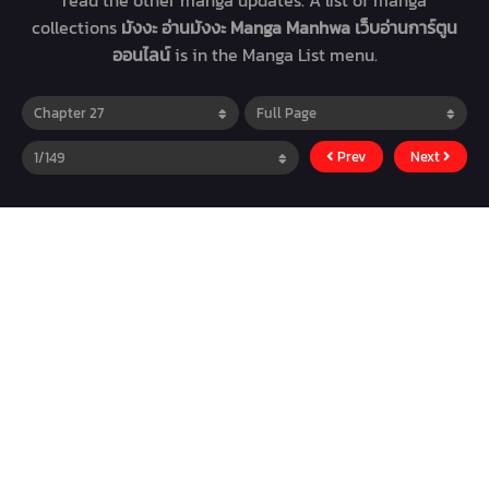
read the other manga updates. A list of manga
collections
มังงะ อ่านมังงะ Manga Manhwa เว็บอ่านการ์ตูน
ออนไลน์
is in the Manga List menu.
Prev
Next