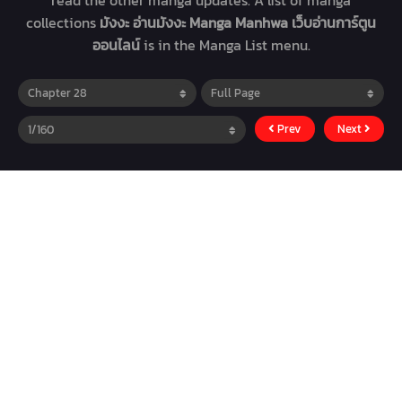
read the other manga updates. A list of manga
collections
มังงะ อ่านมังงะ Manga Manhwa เว็บอ่านการ์ตูน
ออนไลน์
is in the Manga List menu.
Prev
Next