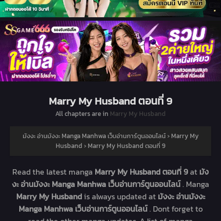
Marry My Husband ตอนที่ 9
All chapters are in
Marry My Husband
มังงะ อ่านมังงะ Manga Manhwa เว็บอ่านการ์ตูนออนไลน์
›
Marry My
Husband
›
Marry My Husband ตอนที่ 9
Read the latest manga
Marry My Husband ตอนที่ 9
at
มัง
งะ อ่านมังงะ Manga Manhwa เว็บอ่านการ์ตูนออนไลน์
. Manga
Marry My Husband
is always updated at
มังงะ อ่านมังงะ
Manga Manhwa เว็บอ่านการ์ตูนออนไลน์
. Dont forget to