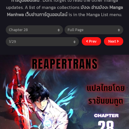
การ์ตูนออนไลน์
. Dont forget to read the other manga
updates. A list of manga collections
มังงะ อ่านมังงะ Manga
Manhwa เว็บอ่านการ์ตูนออนไลน์
is in the Manga List menu.
Prev
Next