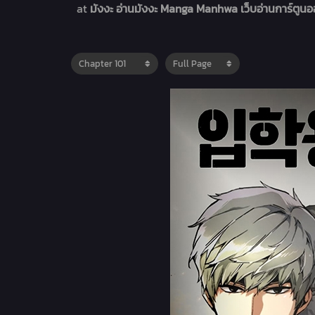
at
มังงะ อ่านมังงะ Manga Manhwa เว็บอ่านการ์ตูน