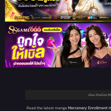
มังงะ อ่านมังงะ 
Read the latest manga
Mercenary Enrollment ตอ