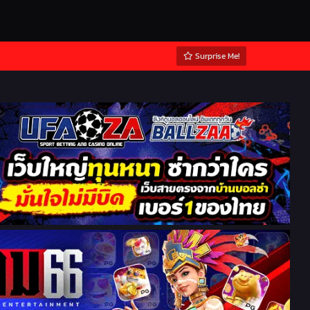
Surprise Me!