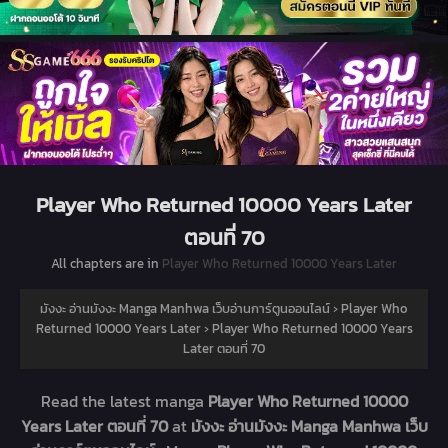
Player Who Returned 10000 Years Later
ตอนที่ 70
All chapters are in
Player Who Returned 10000 Years Later
มังงะ อ่านมังงะ Manga Manhwa เว็บอ่านการ์ตูนออนไลน์
›
Player Who
Returned 10000 Years Later
›
Player Who Returned 10000 Years
Later ตอนที่ 70
Read the latest manga
Player Who Returned 10000
Years Later ตอนที่ 70
at
มังงะ อ่านมังงะ Manga Manhwa เว็บ