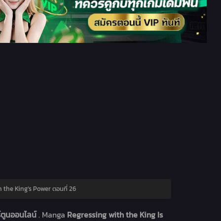
 the King’s Power ตอนที่ 26
์ตูนออนไลน์
. Manga
Regressing with the King Is