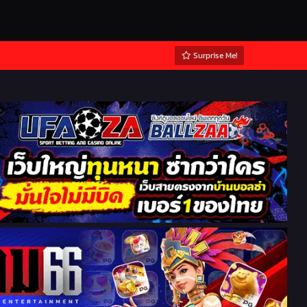
Surprise Me!