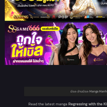
มังงะ อ่านมังงะ Manga Manh
Read the latest manga
Regressing with the Ki