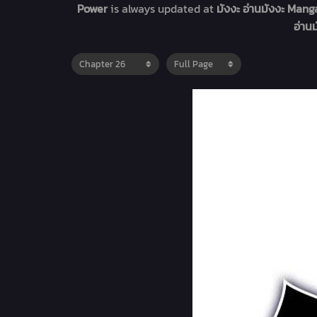
Power
is always updated at
มังงะ อ่านมังงะ Man
อ่าน