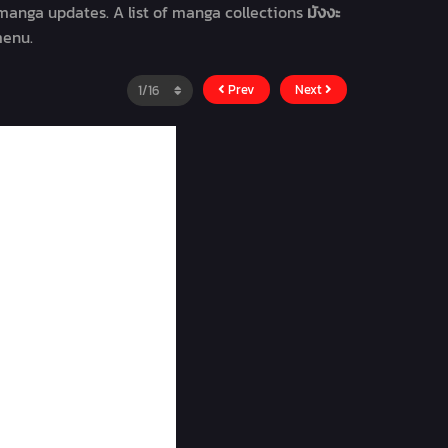
 manga updates. A list of manga collections
มังงะ
menu.
Prev
Next