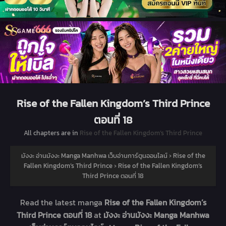
Rise of the Fallen Kingdom’s Third Prince
ตอนที่ 18
All chapters are in
Rise of the Fallen Kingdom’s Third Prince
มังงะ อ่านมังงะ Manga Manhwa เว็บอ่านการ์ตูนออนไลน์
›
Rise of the
Fallen Kingdom’s Third Prince
›
Rise of the Fallen Kingdom’s
Third Prince ตอนที่ 18
Read the latest manga
Rise of the Fallen Kingdom’s
Third Prince ตอนที่ 18
at
มังงะ อ่านมังงะ Manga Manhwa