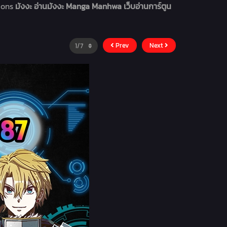
tions
มังงะ อ่านมังงะ Manga Manhwa เว็บอ่านการ์ตูน
Prev
Next