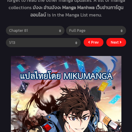
forget to read the other manga updates. A list of manga
collections
มังงะ อ่านมังงะ Manga Manhwa เว็บอ่านการ์ตูน
ออนไลน์
is in the Manga List menu.
Prev
Next