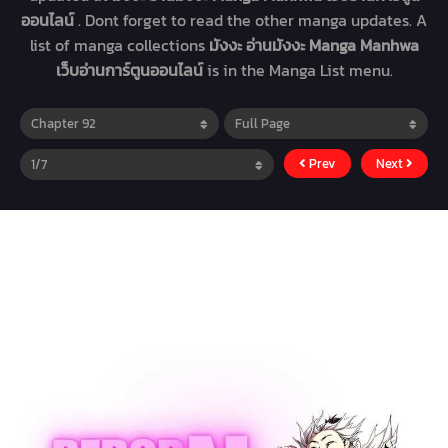
ออนไลน์
. Dont forget to read the other manga updates. A
list of manga collections
มังงะ อ่านมังงะ Manga Manhwa
เว็บอ่านการ์ตูนออนไลน์
is in the Manga List menu.
Prev
Next