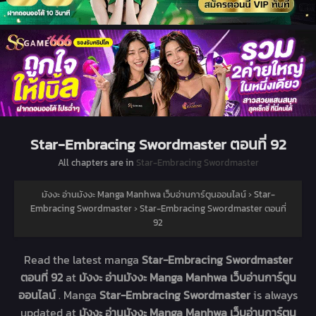
Star-Embracing Swordmaster ตอนที่ 92
All chapters are in
Star-Embracing Swordmaster
มังงะ อ่านมังงะ Manga Manhwa เว็บอ่านการ์ตูนออนไลน์
›
Star-
Embracing Swordmaster
›
Star-Embracing Swordmaster ตอนที่
92
Read the latest manga
Star-Embracing Swordmaster
ตอนที่ 92
at
มังงะ อ่านมังงะ Manga Manhwa เว็บอ่านการ์ตูน
ออนไลน์
. Manga
Star-Embracing Swordmaster
is always
updated at
มังงะ อ่านมังงะ Manga Manhwa เว็บอ่านการ์ตูน