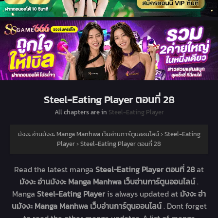
Steel-Eating Player ตอนที่ 28
All chapters are in
Steel-Eating Player
มังงะ อ่านมังงะ Manga Manhwa เว็บอ่านการ์ตูนออนไลน์
›
Steel-Eating
Player
›
Steel-Eating Player ตอนที่ 28
Read the latest manga
Steel-Eating Player ตอนที่ 28
at
มังงะ อ่านมังงะ Manga Manhwa เว็บอ่านการ์ตูนออนไลน์
.
Manga
Steel-Eating Player
is always updated at
มังงะ อ่า
นมังงะ Manga Manhwa เว็บอ่านการ์ตูนออนไลน์
. Dont forget