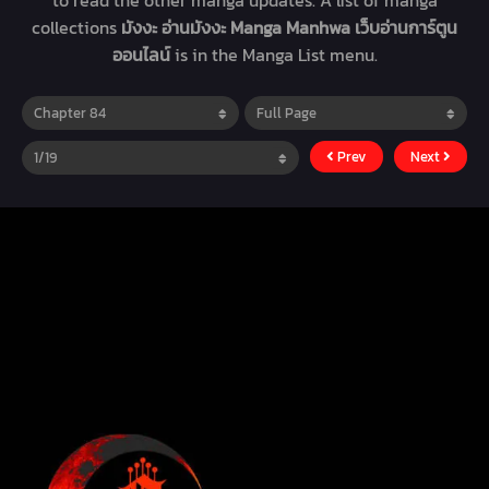
to read the other manga updates. A list of manga
collections
มังงะ อ่านมังงะ Manga Manhwa เว็บอ่านการ์ตูน
ออนไลน์
is in the Manga List menu.
Prev
Next