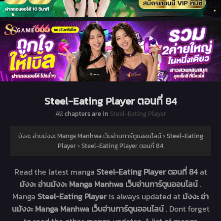
Steel-Eating Player ตอนที่ 84
All chapters are in
Steel-Eating Player
มังงะ อ่านมังงะ Manga Manhwa เว็บอ่านการ์ตูนออนไลน์
›
Steel-Eating
Player
›
Steel-Eating Player ตอนที่ 84
Read the latest manga
Steel-Eating Player ตอนที่ 84
at
มังงะ อ่านมังงะ Manga Manhwa เว็บอ่านการ์ตูนออนไลน์
.
Manga
Steel-Eating Player
is always updated at
มังงะ อ่า
นมังงะ Manga Manhwa เว็บอ่านการ์ตูนออนไลน์
. Dont forget