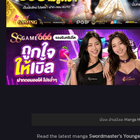
มังงะ อ่านมังงะ Manga 
Read the latest manga
Swordmaster’s Younges