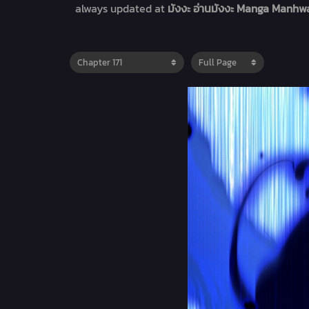
always updated at
มังงะ อ่านมังงะ Manga Manhwa