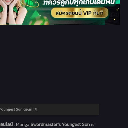
oungest Son ตอนที่ 171
ออนไลน์
. Manga
Swordmaster’s Youngest Son
is