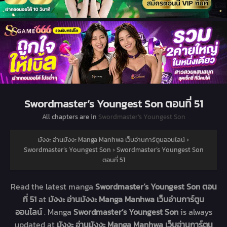
Swordmaster’s Youngest Son ตอนที่ 51
All chapters are in
Swordmaster’s Youngest Son
มังงะ อ่านมังงะ Manga Manhwa เว็บอ่านการ์ตูนออนไลน์
›
Swordmaster’s Youngest Son
›
Swordmaster’s Youngest Son
ตอนที่ 51
Read the latest manga
Swordmaster’s Youngest Son ตอน
ที่ 51
at
มังงะ อ่านมังงะ Manga Manhwa เว็บอ่านการ์ตูน
ออนไลน์
. Manga
Swordmaster’s Youngest Son
is always
updated at
มังงะ อ่านมังงะ Manga Manhwa เว็บอ่านการ์ตูน