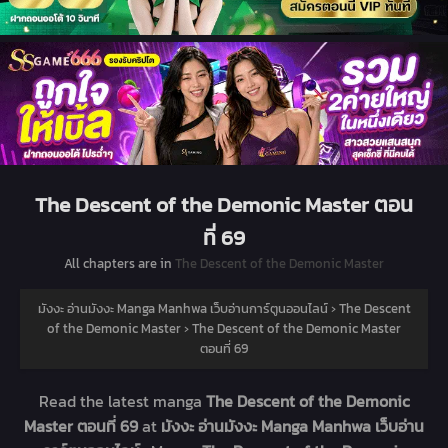
The Descent of the Demonic Master ตอน
ที่ 69
All chapters are in
The Descent of the Demonic Master
มังงะ อ่านมังงะ Manga Manhwa เว็บอ่านการ์ตูนออนไลน์
›
The Descent
of the Demonic Master
›
The Descent of the Demonic Master
ตอนที่ 69
Read the latest manga
The Descent of the Demonic
Master ตอนที่ 69
at
มังงะ อ่านมังงะ Manga Manhwa เว็บอ่าน