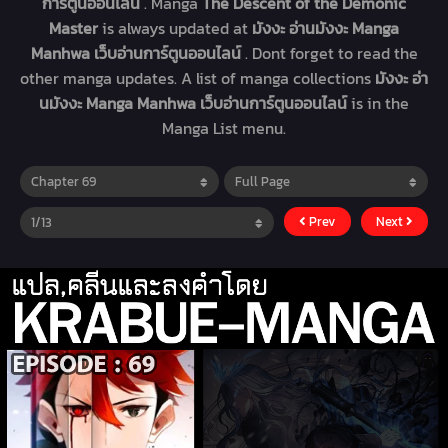
การ์ตูนออนไลน์
. Manga
The Descent of the Demonic
Master
is always updated at
มังงะ อ่านมังงะ Manga
Manhwa เว็บอ่านการ์ตูนออนไลน์
. Dont forget to read the
other manga updates. A list of manga collections
มังงะ อ่า
นมังงะ Manga Manhwa เว็บอ่านการ์ตูนออนไลน์
is in the
Manga List menu.
Prev
Next