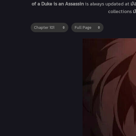
of a Duke is an Assassin
is always updated at
มั
collections
ม