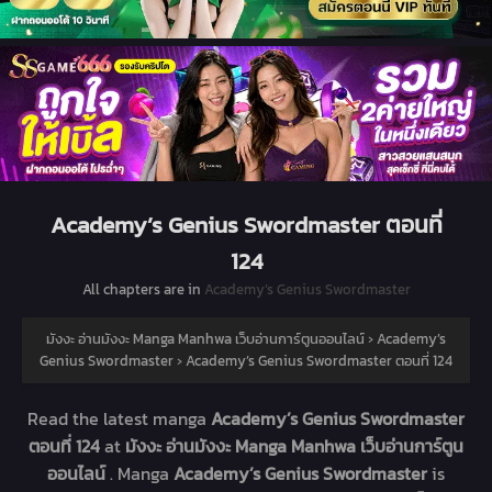
Academy’s Genius Swordmaster ตอนที่
124
All chapters are in
Academy’s Genius Swordmaster
มังงะ อ่านมังงะ Manga Manhwa เว็บอ่านการ์ตูนออนไลน์
›
Academy’s
Genius Swordmaster
›
Academy’s Genius Swordmaster ตอนที่ 124
Read the latest manga
Academy’s Genius Swordmaster
ตอนที่ 124
at
มังงะ อ่านมังงะ Manga Manhwa เว็บอ่านการ์ตูน
ออนไลน์
. Manga
Academy’s Genius Swordmaster
is