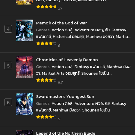
Chapter 136
Reincarnation เกิดใหม่
,
revenge ล้างแค้น
,
10
May 7, 2025
Supernatural เหนือธรรมชาติ
,
SyStem ระบบ
,
มังงะ
,
ราชันยมทูต
Memoir of the God of War
Chapter 135
4
May 7, 2025
Genres
:
Action ต่อสู้
,
Adventure ผจญภัย
,
Fantasy
แฟนตาซี
,
Historical ย้อนยุค
,
Manhwa มังฮวา
,
Martial
Chapter 134
Arts จอมยุทธ์
,
มังงะ
9
May 7, 2025
Chronicles of Heavenly Demon
Chapter 133
5
Genres
:
Action ต่อสู้
,
Fantasy แฟนตาซี
,
Manhwa มังฮ
May 7, 2025
วา
,
Martial Arts จอมยุทธ์
,
Shounen โชเน็น
,
Chapter 132
Supernatural เหนือธรรมชาติ
8.2
February 12, 2025
Swordmaster’s Youngest Son
Chapter 131
6
Genres
:
Action ต่อสู้
,
Adventure ผจญภัย
,
Fantasy
February 5, 2025
แฟนตาซี
,
Manhwa มังฮวา
,
Shounen โชเน็น
Chapter 130
9
January 30, 2025
Legend of the Northern Blade