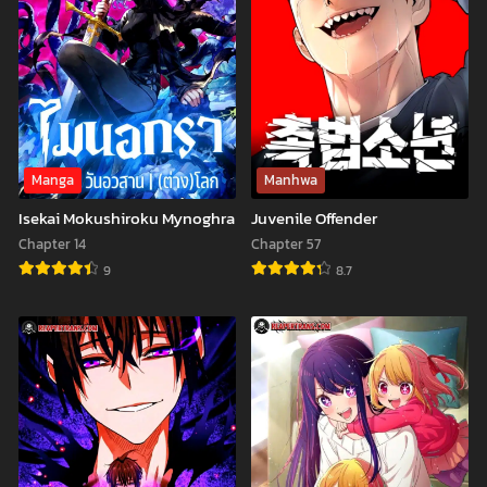
Role
Fiance
of
With
the
Money
Adopted
Daughter
Too
Manga
Manhwa
Well
Isekai Mokushiroku Mynoghra
Juvenile Offender
Chapter 14
Chapter 57
9
8.7
Isekai
Juvenile
Mokushiroku
Offender
Mynoghra