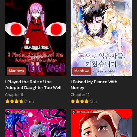
Gardener
Manhwa
Manhwa
I Played the Role of the
I Raised My Fiance With
Adopted Daughter Too Well
Money
Chapter 6
Chapter 12
8.3
8
I
I
Played
Raised
the
My