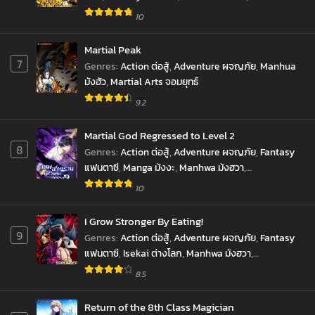
Reincarnation เกิดใหม่
,
revenge ล้างแค้น
,
10
Supernatural เหนือธรรมชาติ
,
SyStem ระบบ
,
มังงะ
,
ราชันยมทูต
Martial Peak
7
Genres
:
Action ต่อสู้
,
Adventure ผจญภัย
,
Manhua
มังฮัว
,
Martial Arts จอมยุทธ์
9.2
Martial God Regressed to Level 2
8
Genres
:
Action ต่อสู้
,
Adventure ผจญภัย
,
Fantasy
แฟนตาซี
,
Manga มังงะ
,
Manhwa มังฮวา
,
Reincarnation เกิดใหม่
,
Shounen โชเน็น
,
10
Supernatural เหนือธรรมชาติ
,
มังงะ
,
ราชันยมทูต
I Grow Stronger By Eating!
9
Genres
:
Action ต่อสู้
,
Adventure ผจญภัย
,
Fantasy
แฟนตาซี
,
Isekai ต่างโลก
,
Manhwa มังฮวา
,
Psychological จิตวิทยา
,
Shounen โชเน็น
8.5
Return of the 8th Class Magician