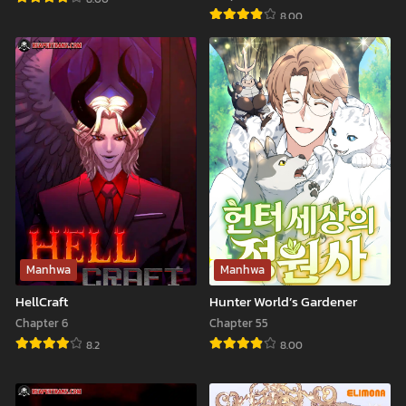
8.00
Genius
Healing
Murim
Life
Trainer
Through
Camping
In
Another
World
Manhwa
Manhwa
HellCraft
Hunter World’s Gardener
Chapter 6
Chapter 55
8.2
8.00
HellCraft
Hunter
World’s