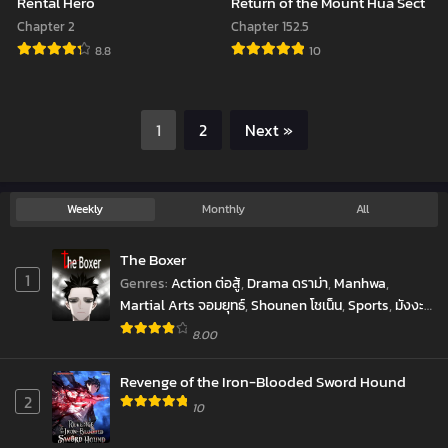
Rental Hero
Return of the Mount Hua Sect
Chapter 2
Chapter 152.5
8.8
10
Rental
Return
Hero
of
1
2
Next »
the
Mount
Hua
Weekly
Monthly
All
Sect
The Boxer
1
Genres
:
Action ต่อสู้
,
Drama ดราม่า
,
Manhwa
,
Martial Arts จอมยุทธ์
,
Shounen โชเน็น
,
Sports
,
มังงะ
เกาหลี
,
มังฮวา
8.00
Revenge of the Iron-Blooded Sword Hound
2
10