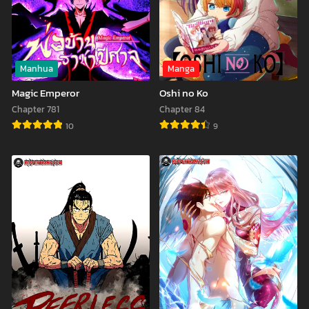
Manhua
Manga
Magic Emperor
Oshi no Ko
Chapter 781
Chapter 84
10
9
Magic
Oshi
Emperor
no
Ko