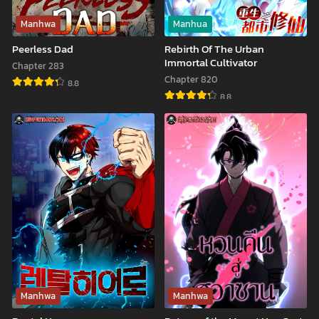
Manhwa
Manhua
Peerless Dad
Rebirth Of The Urban
Immortal Cultivator
Chapter 283
Chapter 820
8.8
8.8
Peerless
Rebirth
Dad
Of
The
Urban
Immortal
Cultivator
Manhwa
Manhwa