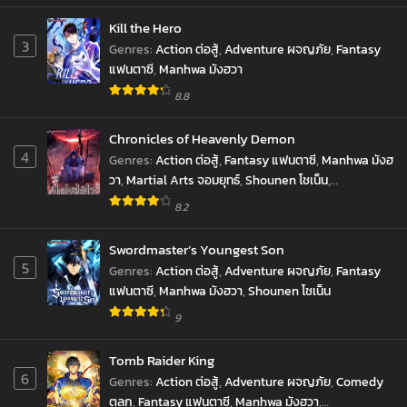
Kill the Hero
3
Genres
:
Action ต่อสู้
,
Adventure ผจญภัย
,
Fantasy
แฟนตาซี
,
Manhwa มังฮวา
8.8
Chronicles of Heavenly Demon
4
Genres
:
Action ต่อสู้
,
Fantasy แฟนตาซี
,
Manhwa มังฮ
วา
,
Martial Arts จอมยุทธ์
,
Shounen โชเน็น
,
Supernatural เหนือธรรมชาติ
8.2
Swordmaster’s Youngest Son
5
Genres
:
Action ต่อสู้
,
Adventure ผจญภัย
,
Fantasy
แฟนตาซี
,
Manhwa มังฮวา
,
Shounen โชเน็น
9
Tomb Raider King
6
Genres
:
Action ต่อสู้
,
Adventure ผจญภัย
,
Comedy
ตลก
,
Fantasy แฟนตาซี
,
Manhwa มังฮวา
,