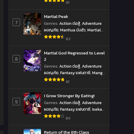
แฟนตาซี
,
Manhwa มังฮวา
,
10
Reincarnation เกิดใหม่
,
revenge
ล้างแค้น
,
Supernatural เหนือ
Martial Peak
ธรรมชาติ
,
SyStem ระบบ
,
มังงะ
,
7
Genres
:
Action ต่อสู้
,
Adventure
ราชันยมทูต
ผจญภัย
,
Manhua มังฮัว
,
Martial
Arts จอมยุทธ์
9.2
Martial God Regressed to Level
8
2
Genres
:
Action ต่อสู้
,
Adventure
ผจญภัย
,
Fantasy แฟนตาซี
,
Manga
มังงะ
,
Manhwa มังฮวา
,
10
Reincarnation เกิดใหม่
,
Shounen
โชเน็น
,
Supernatural เหนือ
I Grow Stronger By Eating!
ธรรมชาติ
,
มังงะ
,
ราชันยมทูต
9
Genres
:
Action ต่อสู้
,
Adventure
ผจญภัย
,
Fantasy แฟนตาซี
,
Isekai
ต่างโลก
,
Manhwa มังฮวา
,
8.5
Psychological จิตวิทยา
,
Shounen
โชเน็น
Return of the 8th Class