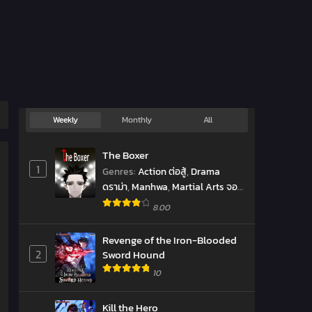
Weekly
Monthly
All
The Boxer
1
Genres
:
Action ต่อสู้
,
Drama
ดราม่า
,
Manhwa
,
Martial Arts จอม
ยุทธ์
,
Shounen โชเน็น
,
Sports
,
มังงะ
8.00
เกาหลี
,
มังฮวา
Revenge of the Iron-Blooded
2
Sword Hound
10
Kill the Hero