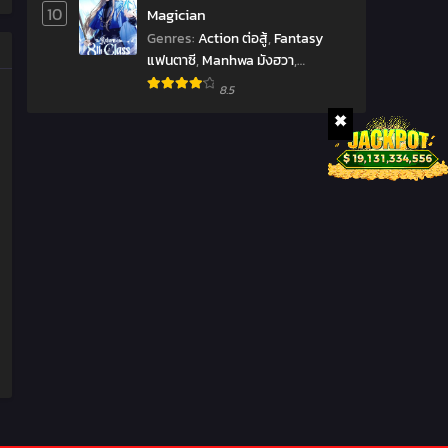
10
Magician
Genres
:
Action ต่อสู้
,
Fantasy
แฟนตาซี
,
Manhwa มังฮวา
,
Shounen โชเน็น
8.5