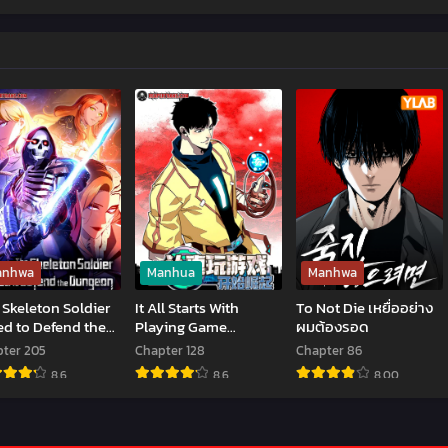
anhwa
Manhua
Manhwa
 Skeleton Soldier
It All Starts With
To Not Die เหยื่ออย่าง
ed to Defend the
Playing Game
ผมต้องรอด
geon
Seriously
ter 205
Chapter 128
Chapter 86
8.6
8.6
8.00
e
It
To
leton
All
Not