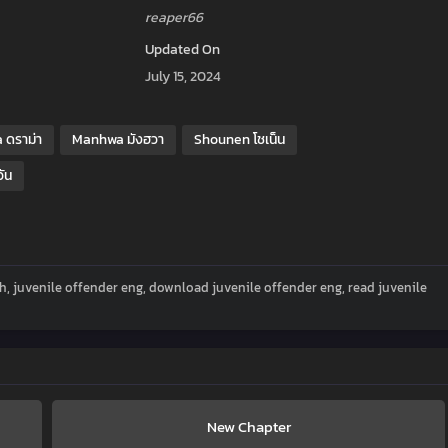
reaper66
Updated On
July 15, 2024
 ดราม่า
Manhwa มังฮวา
Shounen โชเน็น
วัน
sh, juvenile offender eng, download juvenile offender eng, read juvenile
New Chapter