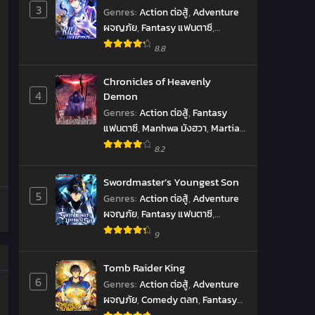
3
Genres
:
Action ต่อสู้
,
Adventure
ผจญภัย
,
Fantasy แฟนตาซี
,
Manhwa มังฮวา
8.8
Chronicles of Heavenly
4
Demon
Genres
:
Action ต่อสู้
,
Fantasy
แฟนตาซี
,
Manhwa มังฮวา
,
Martial
Arts จอมยุทธ์
,
Shounen โชเน็น
,
8.2
Supernatural เหนือธรรมชาติ
Swordmaster’s Youngest Son
5
Genres
:
Action ต่อสู้
,
Adventure
ผจญภัย
,
Fantasy แฟนตาซี
,
Manhwa มังฮวา
,
Shounen โชเน็น
9
Tomb Raider King
6
Genres
:
Action ต่อสู้
,
Adventure
ผจญภัย
,
Comedy ตลก
,
Fantasy