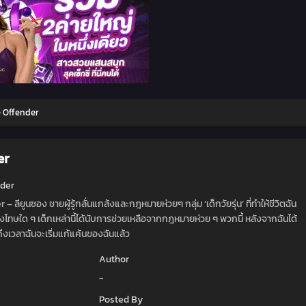
e Offender
er
nder
– ลียูนซอง ชายผู้รู้กลั่นแกล้งและกฎหมายห่วยๆ กลุ่ม ‘เด็กวัยรุ่น’ ที่ทำให้ชีวิตฉัน
งโทษใด ๆ เด็กเหล่านี้ได้นับการช่วยเหลือจากกฎหมายห่วย ๆ พวกนี้ หลังจากฉันได้
ถึงเวลาฉันจะเริ่มแก้แค้นของฉันแล้ว
Author
-
Posted By