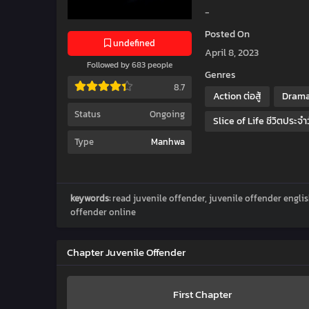
-
Posted On
undefined
April 8, 2023
Followed by 683 people
Genres
8.7
Action ต่อสู้
Drama
Status
Ongoing
Slice of Life ชีวิตประจำ
Type
Manhwa
keywords:
read juvenile offender, juvenile offender engli
offender online
Chapter Juvenile Offender
First Chapter