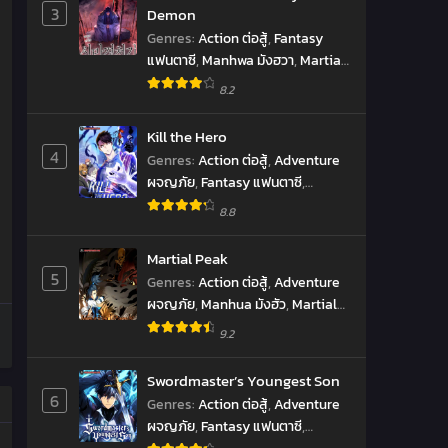
3
Demon
Genres
:
Action ต่อสู้
,
Fantasy
แฟนตาซี
,
Manhwa มังฮวา
,
Martial
Arts จอมยุทธ์
,
Shounen โชเน็น
,
8.2
Supernatural เหนือธรรมชาติ
Kill the Hero
4
Genres
:
Action ต่อสู้
,
Adventure
ผจญภัย
,
Fantasy แฟนตาซี
,
Manhwa มังฮวา
8.8
Martial Peak
5
Genres
:
Action ต่อสู้
,
Adventure
ผจญภัย
,
Manhua มังฮัว
,
Martial
Arts จอมยุทธ์
9.2
Swordmaster’s Youngest Son
6
Genres
:
Action ต่อสู้
,
Adventure
ผจญภัย
,
Fantasy แฟนตาซี
,