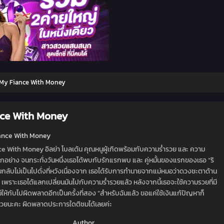
 My Fiance With Money
nce With Money
iance With Money
nce With Money อิลย่า โบลเด้น คุณหนูผู้เกิดพร้อมกับความร่ำรวย และ ความ
อย่าง จนกระทั่งวันหนึ่งเธอได้พบกับรักแรกพบ และ คู่หมั้นของแรกของเธอ “ริ
้นกลับไม่เป็นไปดั่งที่หวังเนื่องจาก เธอได้รับการทำนายจากแม่หมอว่าดวงชะตาด้าน
 เพราะเธอได้แลกเปลี่ยนมันไปกับความร่ำรวยแล้ว หลังจากนี้เธอจะใช้ความรวยที่มี
ม่ให้กับไปผิดพลาดอีกเป็นครั้งที่สอง “สำหรับฉันแล้ว ขอแค่ใช้เงินแก้ปัญหาก็
วยนะคะ ผิดพลาดประการใดติชมได้เลยค่ะ
Author