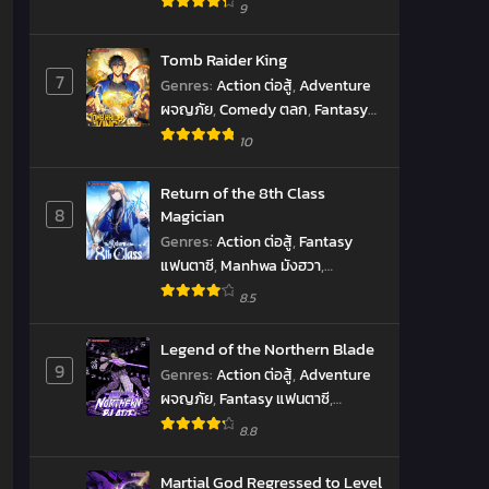
Manhwa มังฮวา
,
Shounen โชเน็น
9
Tomb Raider King
7
Genres
:
Action ต่อสู้
,
Adventure
ผจญภัย
,
Comedy ตลก
,
Fantasy
แฟนตาซี
,
Manhwa มังฮวา
,
10
Reincarnation เกิดใหม่
,
revenge
ล้างแค้น
,
Supernatural เหนือ
Return of the 8th Class
ธรรมชาติ
,
SyStem ระบบ
,
มังงะ
,
8
Magician
ราชันยมทูต
Genres
:
Action ต่อสู้
,
Fantasy
แฟนตาซี
,
Manhwa มังฮวา
,
Shounen โชเน็น
8.5
Legend of the Northern Blade
9
Genres
:
Action ต่อสู้
,
Adventure
ผจญภัย
,
Fantasy แฟนตาซี
,
Manhwa มังฮวา
,
Martial Arts จอม
8.8
ยุทธ์
,
Shounen โชเน็น
Martial God Regressed to Level