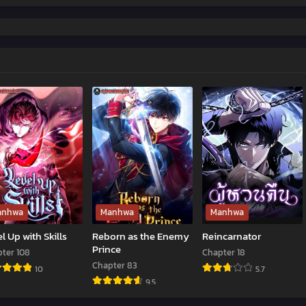
anhwa
Manhwa
Manhwa
l Up with Skills
Reborn as the Enemy
Reincarnator
Prince
ter 108
Chapter 18
Chapter 83
10
5.7
9.5
el
Reincarnator