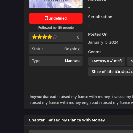
-
Serialization
undefined
-
Followed by 119 people
Posted On
8
January 15, 2024
Status
Ongoing
Genres
Fantasy แฟนตาซี
M
Type
Manhwa
Slice of Life ชีวิตประจำ
keywords:
read i raised my fiance with money, i raised my
raised my fiance with money eng, read i raised my fiance
Chapter I Raised My Fiance With Money