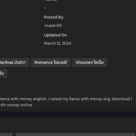
-
Posted By
reaper66
Updated On
March 12, 2024
anhwa มังฮวา
Romance โรแมนซ์
Shounen โชเน็น
วัน
 fiance with money english, i raised my fiance with money eng, download i
 with money online