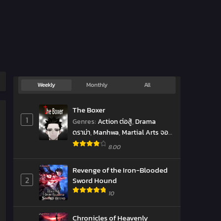
Weekly
Monthly
All
The Boxer
1
Genres
:
Action ต่อสู้
,
Drama
ดราม่า
,
Manhwa
,
Martial Arts จอม
ยุทธ์
,
Shounen โชเน็น
,
Sports
,
มังงะ
8.00
เกาหลี
,
มังฮวา
Revenge of the Iron-Blooded
2
Sword Hound
10
Chronicles of Heavenly