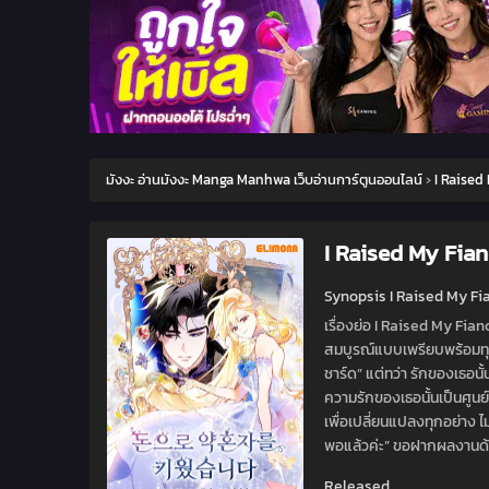
มังงะ อ่านมังงะ Manga Manhwa เว็บอ่านการ์ตูนออนไลน์
›
I Raised
I Raised My Fia
Synopsis I Raised My F
เรื่องย่อ I Raised My Fia
สมบูรณ์แบบเพรียบพร้อมทุก
ชาร์ด” แต่ทว่า รักของเธอนั
ความรักของเธอนั้นเป็นศูนย์
เพื่อเปลี่ยนแปลงทุกอย่าง ไ
พอแล้วค่ะ” ขอฝากผลงานด้
Released