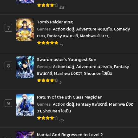
8.8
Tomb Raider King
7
Genres
:
Action ต่อสู้
,
Adventure ผจญภัย
,
Comedy
ตลก
,
Fantasy แฟนตาซี
,
Manhwa มังฮวา
,
Reincarnation เกิดใหม่
,
revenge ล้างแค้น
,
10
Supernatural เหนือธรรมชาติ
,
SyStem ระบบ
,
มังงะ
,
ราชันยมทูต
Swordmaster’s Youngest Son
8
Genres
:
Action ต่อสู้
,
Adventure ผจญภัย
,
Fantasy
แฟนตาซี
,
Manhwa มังฮวา
,
Shounen โชเน็น
9
Return of the 8th Class Magician
9
Genres
:
Action ต่อสู้
,
Fantasy แฟนตาซี
,
Manhwa มังฮ
วา
,
Shounen โชเน็น
8.5
Martial God Regressed to Level 2