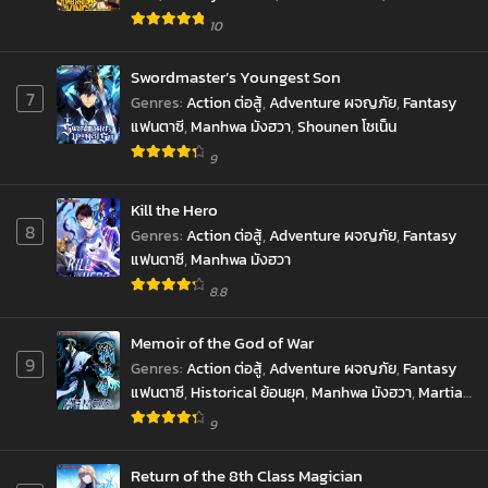
Reincarnation เกิดใหม่
,
revenge ล้างแค้น
,
10
Supernatural เหนือธรรมชาติ
,
SyStem ระบบ
,
มังงะ
,
ราชันยมทูต
Swordmaster’s Youngest Son
7
Genres
:
Action ต่อสู้
,
Adventure ผจญภัย
,
Fantasy
แฟนตาซี
,
Manhwa มังฮวา
,
Shounen โชเน็น
9
Kill the Hero
8
Genres
:
Action ต่อสู้
,
Adventure ผจญภัย
,
Fantasy
แฟนตาซี
,
Manhwa มังฮวา
8.8
Memoir of the God of War
9
Genres
:
Action ต่อสู้
,
Adventure ผจญภัย
,
Fantasy
แฟนตาซี
,
Historical ย้อนยุค
,
Manhwa มังฮวา
,
Martial
Arts จอมยุทธ์
,
มังงะ
9
Return of the 8th Class Magician