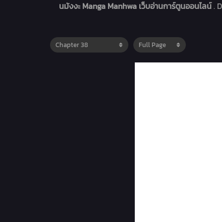
นมังงะ Manga Manhwa เว็บอ่านการ์ตูนออนไลน์
. 