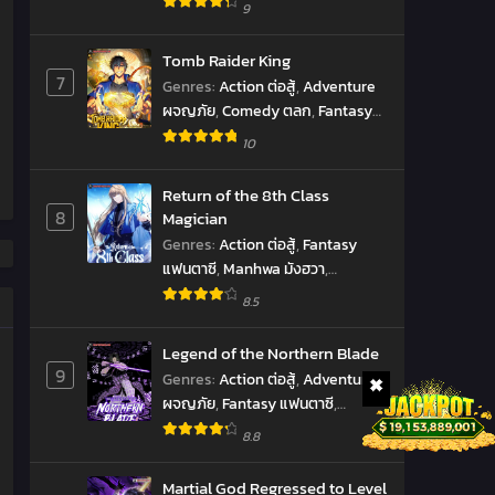
Manhwa มังฮวา
,
Shounen โชเน็น
9
Tomb Raider King
7
Genres
:
Action ต่อสู้
,
Adventure
ผจญภัย
,
Comedy ตลก
,
Fantasy
แฟนตาซี
,
Manhwa มังฮวา
,
10
Reincarnation เกิดใหม่
,
revenge
ล้างแค้น
,
Supernatural เหนือ
Return of the 8th Class
ธรรมชาติ
,
SyStem ระบบ
,
มังงะ
,
8
Magician
ราชันยมทูต
Genres
:
Action ต่อสู้
,
Fantasy
แฟนตาซี
,
Manhwa มังฮวา
,
Shounen โชเน็น
8.5
Legend of the Northern Blade
9
Genres
:
Action ต่อสู้
,
Adventure
ผจญภัย
,
Fantasy แฟนตาซี
,
Manhwa มังฮวา
,
Martial Arts จอม
8.8
ยุทธ์
,
Shounen โชเน็น
Martial God Regressed to Level