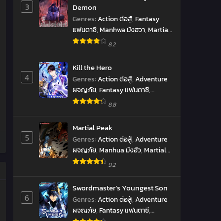
3
Demon
Genres
:
Action ต่อสู้
,
Fantasy
แฟนตาซี
,
Manhwa มังฮวา
,
Martial
Arts จอมยุทธ์
,
Shounen โชเน็น
,
8.2
Supernatural เหนือธรรมชาติ
Kill the Hero
4
Genres
:
Action ต่อสู้
,
Adventure
ผจญภัย
,
Fantasy แฟนตาซี
,
Manhwa มังฮวา
8.8
Martial Peak
5
Genres
:
Action ต่อสู้
,
Adventure
ผจญภัย
,
Manhua มังฮัว
,
Martial
Arts จอมยุทธ์
9.2
Swordmaster’s Youngest Son
6
Genres
:
Action ต่อสู้
,
Adventure
ผจญภัย
,
Fantasy แฟนตาซี
,