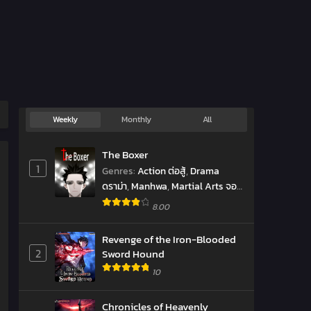
Weekly
Monthly
All
The Boxer
1
Genres
:
Action ต่อสู้
,
Drama
ดราม่า
,
Manhwa
,
Martial Arts จอม
ยุทธ์
,
Shounen โชเน็น
,
Sports
,
มังงะ
8.00
เกาหลี
,
มังฮวา
Revenge of the Iron-Blooded
2
Sword Hound
10
Chronicles of Heavenly