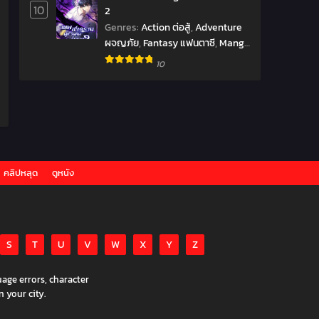
10
2
Genres
:
Action ต่อสู้
,
Adventure
ผจญภัย
,
Fantasy แฟนตาซี
,
Manga
มังงะ
,
Manhwa มังฮวา
,
10
Reincarnation เกิดใหม่
,
Shounen
โชเน็น
,
Supernatural เหนือ
ธรรมชาติ
,
มังงะ
,
ราชันยมทูต
คลิปหลุด
ดูหนัง
S
T
U
V
W
X
Y
Z
age errors, character
n your city.