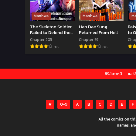
Manhwa
Manhwa
M
The Skeleton Soldier
Han Dae Sung
Rais
Failed to Defend the
Returned From Hell
to 
Dungeon
Chapter 205
Chapter 97
Chap
8.6
8.6
The
Han
Rai
Skeleton
Dae
the
ซีรีส์เกาหลี
แฮร์ร
Soldier
Sung
Pri
Failed
Returned
to
to
From
Ov
Defend
Hell
De
#
0-9
A
B
C
D
E
F
the
Dungeon
All the comics on th
names, and 