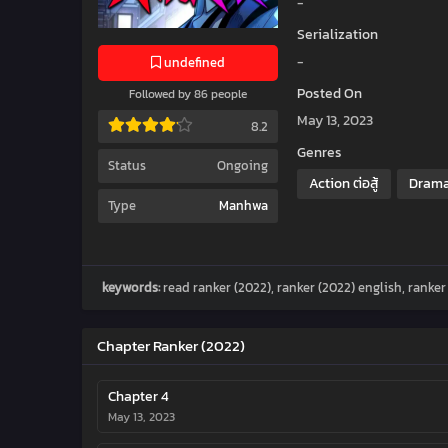
-
Serialization
-
undefined
Posted On
Followed by 86 people
May 13, 2023
8.2
Genres
Status
Ongoing
Action ต่อสู้
Drama
Type
Manhwa
keywords:
read ranker (2022), ranker (2022) english, ranke
Chapter Ranker (2022)
Chapter 4
May 13, 2023