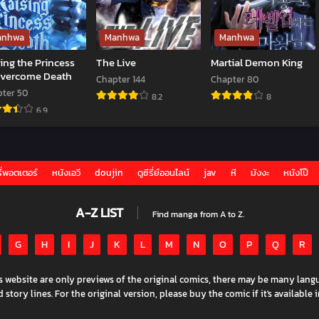
anhwa
Manhwa
Manhwa
ing the Princess
The Live
Martial Demon King
Overcome Death
Chapter 144
Chapter 80
ter 50
8.2
8
6.9
The
Martial
sing
Live
Demon
King
ี่พอตเตอร์
หนังเอวี
doujin
ดูซีรี่ย์ออนไลน์
jav
หี
มังงะ
หนังโป๊
ncess
A-Z LIST
ercome
Find manga from A to Z.
ath
G
H
I
J
K
L
M
N
O
P
Q
R
is website are only previews of the original comics, there may be many langu
story lines. For the original version, please buy the comic if it's available i