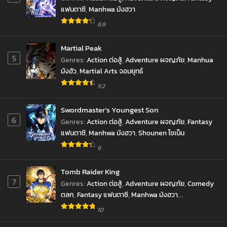
แฟนตาซี
,
Manhwa มังฮวา
Chapter 20
8.8
June 24, 2023
Martial Peak
Chapter 19
5
Genres
:
Action ต่อสู้
,
Adventure ผจญภัย
,
Manhua
June 18, 2023
มังฮัว
,
Martial Arts จอมยุทธ์
Chapter 18
9.2
June 18, 2023
Swordmaster’s Youngest Son
Chapter 17
6
Genres
:
Action ต่อสู้
,
Adventure ผจญภัย
,
Fantasy
June 16, 2023
แฟนตาซี
,
Manhwa มังฮวา
,
Shounen โชเน็น
Chapter 16
9
June 16, 2023
Tomb Raider King
Chapter 15
7
Genres
:
Action ต่อสู้
,
Adventure ผจญภัย
,
Comedy
June 14, 2023
ตลก
,
Fantasy แฟนตาซี
,
Manhwa มังฮวา
,
Reincarnation เกิดใหม่
,
revenge ล้างแค้น
,
Chapter 14
10
Supernatural เหนือธรรมชาติ
,
SyStem ระบบ
,
มังงะ
,
June 14, 2023