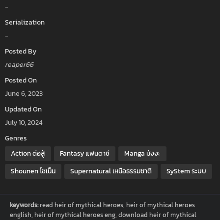
-
Serialization
-
Posted By
reaper66
Posted On
June 6, 2023
Updated On
July 10, 2024
Genres
Action ต่อสู้
Fantasy แฟนตาซี
Manga มังงะ
Shounen โชเน็น
Supernatural เหนือธรรมชาติ
SyStem ระบบ
keywords:
read heir of mythical heroes, heir of mythical heroes
english, heir of mythical heroes eng, download heir of mythical