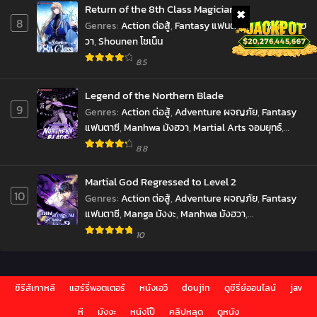
ราชันยมทูต
Return of the 8th Class Magician
Chapter 13
8
Genres
:
Action ต่อสู้
,
Fantasy แฟนตาซี
,
Manhwa มังฮ
June 12, 2023
วา
,
Shounen โชเน็น
8.5
Chapter 12
June 12, 2023
Legend of the Northern Blade
9
Chapter 11
Genres
:
Action ต่อสู้
,
Adventure ผจญภัย
,
Fantasy
June 12, 2023
แฟนตาซี
,
Manhwa มังฮวา
,
Martial Arts จอมยุทธ์
,
Shounen โชเน็น
8.8
Chapter 19
June 12, 2023
Martial God Regressed to Level 2
10
Genres
:
Action ต่อสู้
,
Adventure ผจญภัย
,
Fantasy
Chapter 9
แฟนตาซี
,
Manga มังงะ
,
Manhwa มังฮวา
,
June 11, 2023
Reincarnation เกิดใหม่
,
Shounen โชเน็น
,
10
Chapter 8
Supernatural เหนือธรรมชาติ
,
มังงะ
,
ราชันยมทูต
June 11, 2023
ซีรีส์เกาหลี
Chapter 7
แฮร์รี่พอตเตอร์
หนังเอวี
doujin
ดูซีรี่ย์ออนไลน์
jav
June 10, 2023
หี
มังงะ
หนังโป๊
คลิปหลุด
ดูหนัง