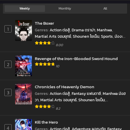
August 10, 2023
Demon
Weekly
Monthly
All
Chapter 27
King
August 5, 2023
The Boxer
1
Genres
:
Action ต่อสู้
,
Drama ดราม่า
,
Manhwa
,
Chapter 26
Martial Arts จอมยุทธ์
,
Shounen โชเน็น
,
Sports
,
มังงะ
July 28, 2023
เกาหลี
,
มังฮวา
8.00
Chapter 25
July 17, 2023
Revenge of the Iron-Blooded Sword Hound
2
10
Chapter 24
July 17, 2023
Chapter 23
Chronicles of Heavenly Demon
July 6, 2023
3
Genres
:
Action ต่อสู้
,
Fantasy แฟนตาซี
,
Manhwa มังฮ
วา
,
Martial Arts จอมยุทธ์
,
Shounen โชเน็น
,
Chapter 22
Supernatural เหนือธรรมชาติ
8.2
June 25, 2023
Kill the Hero
Chapter 21
4
June 25, 2023
Genres
:
Action ต่อสู้
,
Adventure ผจญภัย
,
Fantasy