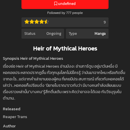
undefined
Followed by 777 people
9
Status
Ongoing
Type
Manga
Heir of Mythical Heroes
Synopsis Heir of Mythical Heroes
เรื่องย่อ Heir of Mythical Heroes อ่านมังงะ อ่านการ์ตูน อยู่มาวันหนึ่ง มี
หอคอยประหลาดปรากฏขึ้น ทั่วทุกมุมโลกไม่มีใครรู้ ว่ามันมาจากไหน หรือเกิดขึ้น
จากอะไร…เเต่จากคำเล่าขานของผู้คน ที่เคยมีประสบการณ์ เกี่ยวกับหอคอยได้
เล่าว่า…หอคอยก็เปรียบดั่ง ‘นิยายโบราณ’ราวกับว่า มีบางคนกำลังเลียนแบบ
เรื่องราวเหล่านั้น”บางคน”รู้สึกตื่นเต้น เพราะคิดว่าอาจจะได้เจอ กับวีรบุรุษใน
ตำนาน..
Released
Reaper Trans
Author