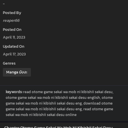
-
Posted By
reaper66
Posted On
April 11, 2023
Updated On
April 17, 2023
Genres
Manga มังงะ
keywords:
read otome game sekai wa mob ni kibishii sekai desu,
otome game sekai wa mob ni kibishii sekai desu english, otome
game sekai wa mob ni kibishii sekai desu eng, download otome
game sekai wa mob ni kibishii sekai desu eng, read otome game
sekai wa mob ni kibishii sekai desu online
Chapter Otome Game Sekai Wa Mob Ni Kibishii Sekai Desu