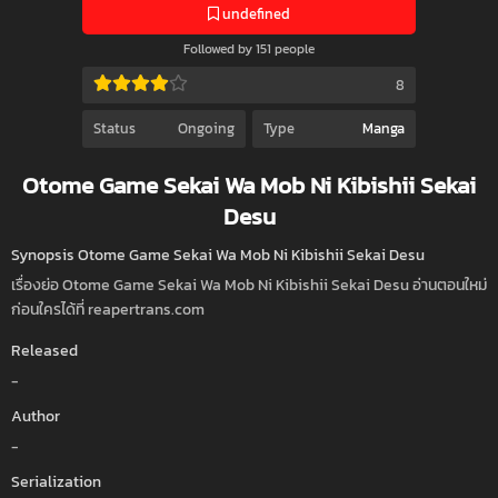
undefined
Followed by 151 people
8
Status
Ongoing
Type
Manga
Otome Game Sekai Wa Mob Ni Kibishii Sekai
Desu
Synopsis Otome Game Sekai Wa Mob Ni Kibishii Sekai Desu
เรื่องย่อ Otome Game Sekai Wa Mob Ni Kibishii Sekai Desu อ่านตอนใหม่
ก่อนใครได้ที่ reapertrans.com
Released
-
Author
-
Serialization