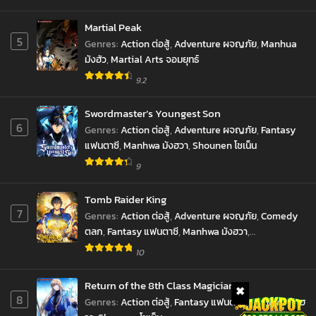
Martial Peak
5
Genres
:
Action ต่อสู้
,
Adventure ผจญภัย
,
Manhua
มังฮัว
,
Martial Arts จอมยุทธ์
9.2
Swordmaster’s Youngest Son
6
Genres
:
Action ต่อสู้
,
Adventure ผจญภัย
,
Fantasy
แฟนตาซี
,
Manhwa มังฮวา
,
Shounen โชเน็น
9
Tomb Raider King
7
Genres
:
Action ต่อสู้
,
Adventure ผจญภัย
,
Comedy
ตลก
,
Fantasy แฟนตาซี
,
Manhwa มังฮวา
,
Reincarnation เกิดใหม่
,
revenge ล้างแค้น
,
10
Supernatural เหนือธรรมชาติ
,
SyStem ระบบ
,
มังงะ
,
ราชันยมทูต
Return of the 8th Class Magician
8
Genres
:
Action ต่อสู้
,
Fantasy แฟนตาซี
,
Manhwa มังฮ