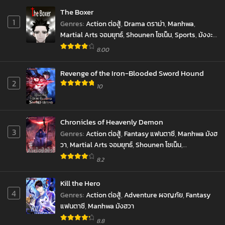
April 11, 2023
Roshiago
The Boxer
de
1
Genres
:
Action ต่อสู้
,
Drama ดราม่า
,
Manhwa
,
Dereru
Martial Arts จอมยุทธ์
,
Shounen โชเน็น
,
Sports
,
มังงะ
เกาหลี
,
มังฮวา
Tonari
8.00
no
Revenge of the Iron-Blooded Sword Hound
Alya-
2
10
san
Chronicles of Heavenly Demon
3
Genres
:
Action ต่อสู้
,
Fantasy แฟนตาซี
,
Manhwa มังฮ
วา
,
Martial Arts จอมยุทธ์
,
Shounen โชเน็น
,
Supernatural เหนือธรรมชาติ
8.2
Kill the Hero
4
Genres
:
Action ต่อสู้
,
Adventure ผจญภัย
,
Fantasy
แฟนตาซี
,
Manhwa มังฮวา
8.8