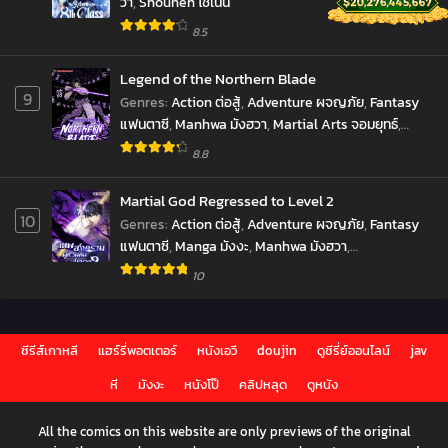
วา
,
Shounen โชเน็น
8.5
Legend of the Northern Blade
9
Genres
:
Action ต่อสู้
,
Adventure ผจญภัย
,
Fantasy
แฟนตาซี
,
Manhwa มังฮวา
,
Martial Arts จอมยุทธ์
,
Shounen โชเน็น
8.8
Martial God Regressed to Level 2
10
Genres
:
Action ต่อสู้
,
Adventure ผจญภัย
,
Fantasy
แฟนตาซี
,
Manga มังงะ
,
Manhwa มังฮวา
,
Reincarnation เกิดใหม่
,
Shounen โชเน็น
,
10
Supernatural เหนือธรรมชาติ
,
มังงะ
,
ราชันยมทูต
ซีรีส์เกาหลี
แฮร์รี่พอตเตอร์
หนังเอวี
doujin
ดูซีรี่ย์ออนไลน์
jav
หี
มังงะ
หนังโป๊
คลิปหลุด
ดูหนัง
All the comics on this website are only previews of the original